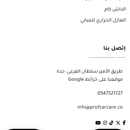
الداش كام
العازل الحراري للمباني
إتصل بنا
طريق الأمير سلطان الفرعي، جدة
موقعنا على خرائط Google
قسم العناية بالسيارات
قسم العناية بالسيارات
0547521727
قسم تظليل المباني
قسم تظليل المباني
info@profcarcare.co
فرع المدينة المنورة
فرع المدينة المنورة