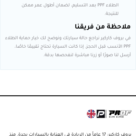
الطلاء PPF بعد التسليم، لضمان أطول عمر ممكن
للنتيجة.
ملاحظة من فريقنا
في بروف كاركير نراجع حالة سيارتك ونوضح لك خيار حماية الطلاء
PPF الأنسب قبل الحجز. إذا كانت السيارة تحتاج تقييمًا خاصًا،
أرسل لنا صورًا أو زرنا مباشرة لنفحصها بدقة.
بروف كاركير: 17 عاماً من الريادة في العناية بالسيارات بجدة. منذ