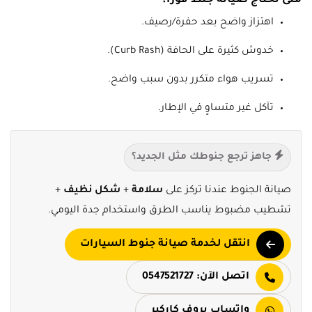
متى تحتاج صيانة جنط فورًا؟
اهتزاز واضح بعد حفرة/رصيف.
خدوش كثيرة على الحافة (Curb Rash).
تسريب هواء متكرر بدون سبب واضح.
تآكل غير متساوٍ في الإطار.
جاهز ترجع جنوطك مثل الجديد؟
صيانة الجنوط عندنا تركز على
سلامة
+
شكل نظيف
+
تشطيب مضبوط يناسب الطرق واستخدام جدة اليومي.
انتقل لخدمة صيانة جنوط السيارات
اتصل الآن: 0547521727
واتساب بروف كاركير